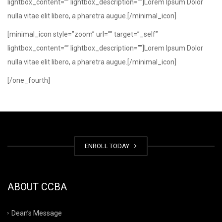
lightbox_content=”” lightbox_description=””]Lorem Ipsum Dolor
nulla vitae elit libero, a pharetra augue.[/minimal_icon]
[minimal_icon style=”zoom” url=”” target=”_self”
lightbox_content=”” lightbox_description=””]Lorem Ipsum Dolor
nulla vitae elit libero, a pharetra augue.[/minimal_icon]
[/one_fourth]
ENROLL TODAY
ABOUT CCBA
Dean’s Message