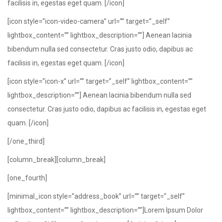
facilisis in, egestas eget quam. [/icon]
[icon style=”icon-video-camera” url=”” target=”_self”
lightbox_content=”” lightbox_description=””] Aenean lacinia
bibendum nulla sed consectetur. Cras justo odio, dapibus ac
facilisis in, egestas eget quam. [/icon]
[icon style=”icon-x” url=”” target=”_self” lightbox_content=””
lightbox_description=””] Aenean lacinia bibendum nulla sed
consectetur. Cras justo odio, dapibus ac facilisis in, egestas eget
quam. [/icon]
[/one_third]
[column_break][column_break]
[one_fourth]
[minimal_icon style=”address_book” url=”” target=”_self”
lightbox_content=”” lightbox_description=””]Lorem Ipsum Dolor