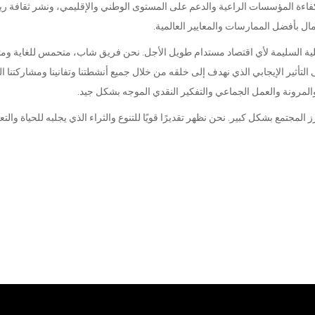
فاءة المؤسسات الراعية والدعم على المستوى الوطني والإقليمي، ونشر ثقافة ريا
مال بأفضل الممارسات والمعايير العالمية.
لخلية السليمة لأي اقتصاد مستدام طويل الأجل. نحن فريق شاب، متحمس للغاية ومت
التأثير الإيجابي الذي نهدف إلى خلقه من خلال جميع أنشطتنا وتفانينا ومشاركتنا 
 والمرونة والعمل الجماعي والتفكير النقدي الموجه بشكل جيد.
المجتمع بشكل كبير. نحن نظهر تقديرًا قويًا للتنوع والثراء الذي يجلبه للحياة والتع