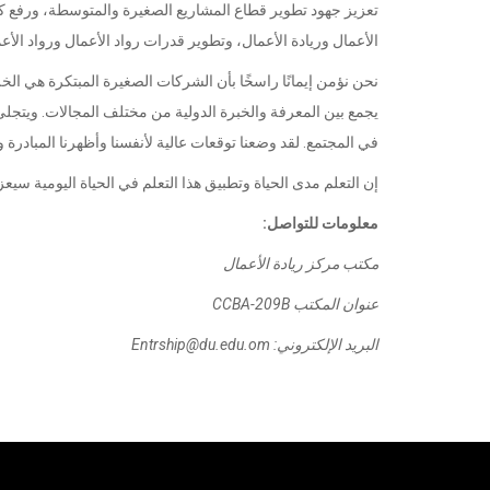
تعزيز جهود تطوير قطاع المشاريع الصغيرة والمتوسطة، ورفع ك
الأعمال وريادة الأعمال، وتطوير قدرات رواد الأعمال ورواد الأع
نحن نؤمن إيمانًا راسخًا بأن الشركات الصغيرة المبتكرة هي ا
يجمع بين المعرفة والخبرة الدولية من مختلف المجالات. ويتجلى 
في المجتمع. لقد وضعنا توقعات عالية لأنفسنا وأظهرنا المبادرة
إن التعلم مدى الحياة وتطبيق هذا التعلم في الحياة اليومية سيعزز 
معلومات للتواصل:
مكتب مركز ريادة الأعمال
عنوان المكتب CCBA-209B
البريد الإلكتروني: Entrship@du.edu.om