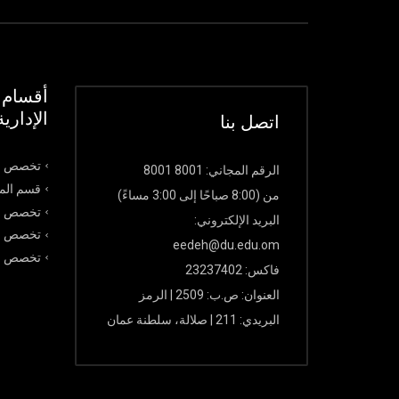
أقسام ك
الإدارية
اتصل بنا
تخصص ال
الرقم المجاني: 8001 8001
قسم الما
من (8:00 صباحًا إلى 3:00 مساءً)
تخصص ال
البريد الإلكتروني:
تخصص نظ
eedeh@du.edu.om
تخصص الت
فاكس: 23237402
العنوان: ص.ب: 2509 | الرمز
البريدي: 211 | صلالة، سلطنة عمان