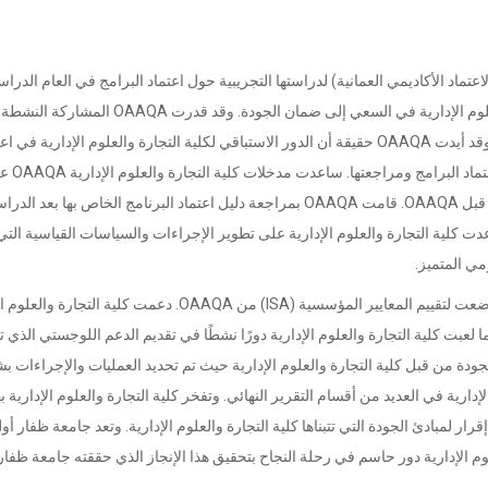
ية التجارة والعلوم الإدارية من قبل OAAQA (هيئة الاعتماد الأكاديمي العمانية) لدراستها التجريبية حول اعتماد البرامج في العام الد
2014-2015، وبالتالي فهي شهادة على التزام كلية التجارة والعلوم الإدارية في السعي إلى ضمان الجودة. وقد قد
التجارة والعلوم الإدارية في الدراسة التجريبية لاعتماد البرامج. وقد أيدت OAAQA حقيقة أن الدور الاستباقي لكلية التجارة والعلوم الإدارية ف
البرنامج التجريبي ساعد OAAQA 
التحديات والقضايا المتعلقة بمقترح اعتماد البرنامج المقترح من قبل OAAQA. قامت OAAQA بمراجعة دليل اعتماد البرنامج الخاص بها بعد ال
اعدت كلية التجارة والعلوم الإدارية على تطوير الإجراءات والسياسات القياسية الت
ومي المتميز.
كانت جامعة ظفار هي مؤسسة التعليم العالي في عمان التي خضعت لتقييم المعايير المؤسسية (ISA) من OAAQA. دعمت كلية 
عبت كلية التجارة والعلوم الإدارية دورًا نشطًا في تقديم الدعم اللوجستي الذي ت
الجودة من قبل كلية التجارة والعلوم الإدارية حيث تم تحديد العمليات والإجراءات 
رية في العديد من أقسام التقرير النهائي. وتفخر كلية التجارة والعلوم الإدارية به
رار لمبادئ الجودة التي تتبناها كلية التجارة والعلوم الإدارية. وتعد جامعة ظفار أ
وم الإدارية دور حاسم في رحلة النجاح بتحقيق هذا الإنجاز الذي حققته جامعة ظفار