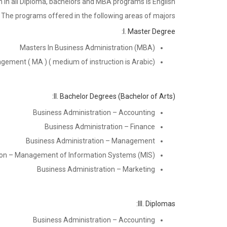
n in all Diploma, bachelors and MBA programs is English
The programs offered in the following areas of majors:
I. Master Degree:
Masters In Business Administration (MBA)
gement ( MA ) ( medium of instruction is Arabic)
II. Bachelor Degrees (Bachelor of Arts):
Business Administration – Accounting
Business Administration – Finance
Business Administration – Management
ion – Management of Information Systems (MIS)
Business Administration – Marketing
III. Diplomas:
Business Administration – Accounting