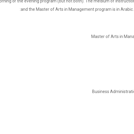
orning or the evening program (but not both). The medium of instructio
and the Master of Arts in Management program is in Arabic. 
Master of Arts in Mana
Business Administrat