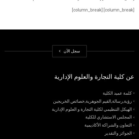
[column_break] [column_break]
سجل الآن
عن كلية التجارة والعلوم الإدارية
كلمة عميد الكلية
رؤية,رسالة,القيم الجوهرية,خصائص الخريجين
الهيكل التنظيمي لكلية التجارة و العلوم الإدارية
المجلس الاستشاري للكلية
التعاون والشراكة الأكاديمية
الجوائز والتقدير