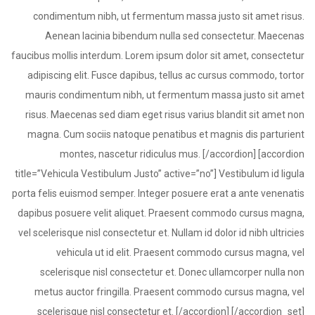
condimentum nibh, ut fermentum massa justo sit amet risus.
Aenean lacinia bibendum nulla sed consectetur. Maecenas
faucibus mollis interdum. Lorem ipsum dolor sit amet, consectetur
adipiscing elit. Fusce dapibus, tellus ac cursus commodo, tortor
mauris condimentum nibh, ut fermentum massa justo sit amet
risus. Maecenas sed diam eget risus varius blandit sit amet non
magna. Cum sociis natoque penatibus et magnis dis parturient
montes, nascetur ridiculus mus. [/accordion] [accordion
title=”Vehicula Vestibulum Justo” active=”no”] Vestibulum id ligula
porta felis euismod semper. Integer posuere erat a ante venenatis
dapibus posuere velit aliquet. Praesent commodo cursus magna,
vel scelerisque nisl consectetur et. Nullam id dolor id nibh ultricies
vehicula ut id elit. Praesent commodo cursus magna, vel
scelerisque nisl consectetur et. Donec ullamcorper nulla non
metus auctor fringilla. Praesent commodo cursus magna, vel
scelerisque nisl consectetur et. [/accordion] [/accordion_set]