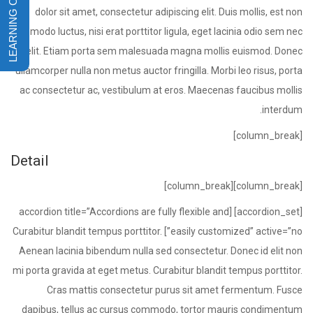
dolor sit amet, consectetur adipiscing elit. Duis mollis, est non
commodo luctus, nisi erat porttitor ligula, eget lacinia odio sem nec
elit. Etiam porta sem malesuada magna mollis euismod. Donec
ullamcorper nulla non metus auctor fringilla. Morbi leo risus, porta
ac consectetur ac, vestibulum at eros. Maecenas faucibus mollis
interdum.
[column_break]
Detail
[column_break][column_break]
[accordion_set] [accordion title=”Accordions are fully flexible and
easily customized” active=”no”] Curabitur blandit tempus porttitor.
Aenean lacinia bibendum nulla sed consectetur. Donec id elit non
mi porta gravida at eget metus. Curabitur blandit tempus porttitor.
Cras mattis consectetur purus sit amet fermentum. Fusce
dapibus, tellus ac cursus commodo, tortor mauris condimentum