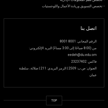
تخصص التسويق وريادة الأعمال واللوجستيات
اتصل بنا
الرقم المجاني: 8001 8001
من (8:00 صباحًا إلى 3:00 مساءً) البريد الإلكتروني:
eedeh@du.edu.om
فاكس: 23237402
العنوان: ص.ب: 2509 | الرمز البريدي: 211 | صلالة، سلطنة
عمان
TOP