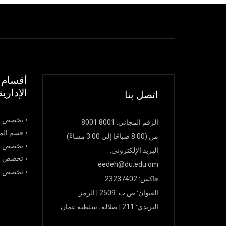
أقسام ك
الإدارية
اتصل بنا
تخصص ال
الرقم المجاني: 8001 8001
قسم الما
من (8:00 صباحًا إلى 3:00 مساءً)
تخصص ال
البريد الإلكتروني:
تخصص نظ
eedeh@du.edu.om
تخصص الت
فاكس: 23237402
العنوان: ص.ب: 2509 | الرمز
البريدي: 211 | صلالة، سلطنة عمان